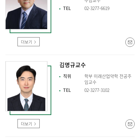
주임교수
TEL
02-3277-6619
더보기
김명규교수
직위
학부 미래산업약학 전공주
임교수
TEL
02-3277-3102
더보기