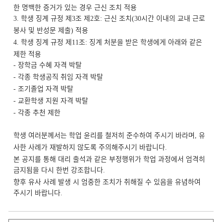
한 명백한 증거가 있는 경우 근신 조치 적용
학생 징계 규정 제
조 제
호
근신 조치
시간 이내의 교내 근로
3.
3
2
:
(30
봉사 및 반성문 제출
적용
)
학생 징계 규정 제
조
징계 처분을 받은 학생에게 아래와 같은
4.
11
:
제한 적용
장학금 수혜 자격 박탈
-
각종 학생공직 취임 자격 박탈
-
조기졸업 자격 박탈
-
교환학생 지원 자격 박탈
-
각종 추천 제한
-
학생 여러분께서는 학업 윤리를 철저히 준수하여 주시기 바라며
유
,
사한 사례가 재발하지 않도록 주의해주시기 바랍니다
.
본 공지를 통해 대리 출석과 같은 부정행위가 학업 과정에서 엄격히
금지됨을 다시 한번 강조합니다
.
향후 유사 사례 발생 시 엄중한 조치가 취해질 수 있음을 유념하여
주시기 바랍니다
.