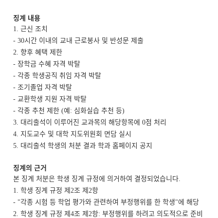
징계 내용
근신 조치
1.
시간 이내의 교내 근로봉사 및 반성문 제출
- 30
향후 혜택 제한
2.
장학금 수혜 자격 박탈
-
각종 학생공직 취임 자격 박탈
-
조기졸업 자격 박탈
-
교환학생 지원 자격 박탈
-
각종 추천 제한
예
심화실습 추천 등
-
(
:
)
대리출석이 이루어진 교과목의 해당항목에
점 처리
3.
0
지도교수 및 대학 지도위원회 면담 실시
4.
대리출석 학생의 처분 결과 학과 홈페이지 공지
5.
징계의 근거
본 징계 처분은 학생 징계 규정에 의거하여 결정되었습니다
.
학생 징계 규정 제
조 제
항
1.
2
2
각종 시험 등 학업 평가와 관련하여 부정행위를 한 학생
에 해당
- "
"
학생 징계 규정 제
조 제
항
부정행위를 하려고 의도적으로 준비
2.
4
2
: