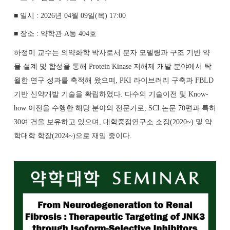
■ 일시
: 2026
년 04월 09일
(
목
) 17:00
■ 장소
:
약학관
A
동
404
호
하정미 교수는 의약화학 박사로서 분자 모델링과 구조 기반 약
물 설계 및 합성을 통해 Protein Kinase 저해제 개발 분야에서 탁
월한 연구 성과를 축적해 왔으며, PKI 라이브러리 구축과 FBLD
기반 신약개발 기술을 확립하였다. 다수의 기술이전 및 Know-
how 이전을 수행한 해당 분야의 전문가로, SCI 논문 70편과 특허
30여 건을 보유하고 있으며, 대학중점연구소 소장(2020~) 및 약
학대학 학장(2024~)으로 재임 중이다.