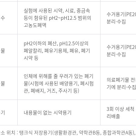
실험에 사용된 시약, 시료, 중금속
수거용기(PE20
폐수
등이 함유된 pH2~pH12.5 범위의
분리·수집
고농도폐액
pH2이하의 폐산, pH12.5이상의
수거용기(PE20
기물
폐알칼리, 폐유기용제, 폐유, 폐기
분리·수집
시약 등
인체에 위해를 줄 우려가 있는 폐기
의료폐기물 전
기물
물(시험에 사용된 배양용기, 폐시험
기에 분리·수
관, 폐배지, 거즈, 주사기 등)
3회 이상 세척
용기
내용물이 없는 시약용기
리배출
소 위치 : 탱크식 저장용기(생활환경관, 약학관B동, 종합과학관A동)