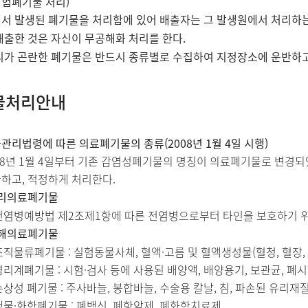
(실험폐기물 처리)
서 발생된 폐기물을 처리함에 있어 배출자는 그 발생원에서 처리하는
배출한 것은 자신이 무공해화 처리를 한다.
리가 곤란한 폐기물은 반드시 종류별로 수집하여 지정장소에 운반하고
물처리안내
관리법령에 따른 의료폐기물의 종류(2008년 1월 4일 시행)
08년 1월 4일부터 기존 감염성폐기물의 명칭이 의료폐기물로 변경
하고, 적정하게 처리한다.
격리의료폐기물
전염병예방법 제2조제1항에 따른 전염병으로부터 타인을 보호하기 
위해의료폐기물
조직물류폐기물 : 실험동물사체, 혈액·고름 및 혈액생성물(혈청, 혈장,
병리계폐기물 : 시험·검사 등에 사용된 배양액, 배양용기, 보관균, 폐시
손상성 폐기물 : 주사바늘, 봉합바늘, 수술용 칼날, 침, 파손된 유리
생물·화학폐기물 : 폐백신, 폐항암제, 폐화학치료제