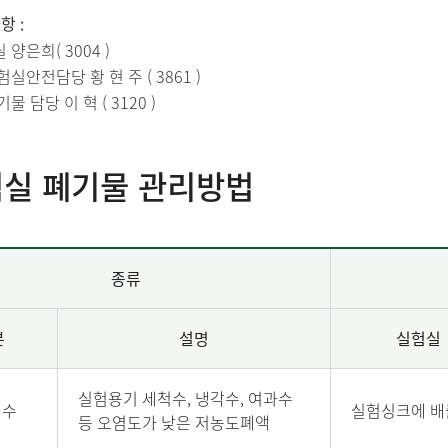
항 :
양은희( 3004 )
실안전담당 황 현 주 ( 3861 )
물 담당 이 혁 ( 3120 )
실 폐기물 관리방법
종류
분
설명
실험실
실험용기 세척수, 냉각수, 여과수
폐수
실험싱크에 배
등 오염도가 낮은 저농도폐액