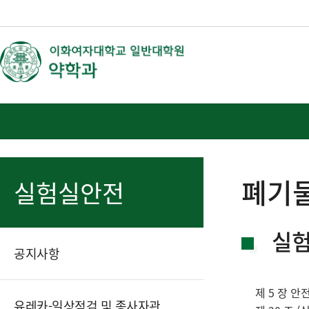
폐기
실험실안전
실험
공지사항
제 5 장 
유레카-일상점검 및 종사자관