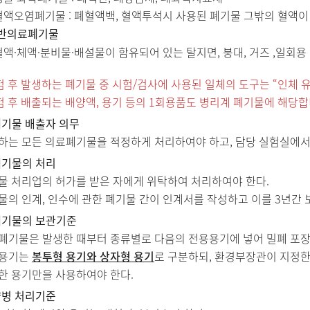
혈액오염폐기물 : 폐혈액백, 혈액투석시 사용된 폐기물 그밖의 혈액이
일반의료폐기물
혈액·체액·분비물·배설물이 함유되어 있는 탈지면, 붕대, 거즈 ,일회용
험 후 발생하는 폐기물 중 시험/검사에 사용된 일체의 도구는 “인체 
험 후 배출되는 배양액, 용기 등의 1회용품도 병리계 폐기물에 해당합
기물 배출자 의무
하는 모든 의료폐기물을 적정하게 처리하여야 하고, 담당 실험실에서
기물의 처리
물 처리업의 허가를 받은 자에게 위탁하여 처리하여야 한다.
물의 인계, 인수에 관한 폐기물 간이 인계서를 작성하고 이를 3년간 
기물의 보관기준
폐기물은 발생한 때부터 종류별로 다음의 전용용기에 넣어 밀폐 포장
용기는
봉투형 용기와 상자형 용기
로 구분하되, 환경부장관이 지정
한 용기만을 사용하여야 한다.
병 처리기준