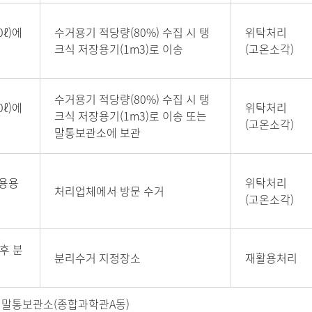
ℓ)에
수거용기 적당량(80%) 수집 시 탱
위탁처리
크식 저장용기(1m3)로 이송
(고온소각)
수거용기 적당량(80%) 수집 시 탱
ℓ)에
위탁처리
크식 저장용기(1m3)로 이송 또는
(고온소각)
말통보관소에 보관
용용
위탁처리
처리업체에서 방문 수거
집
(고온소각)
 후 분
분리수거 지정장소
재활용처리
, 말통보관소(종합과학관A동)