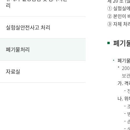
제 20 조 
리
① 실험실에
② 본인이 
③ 자체 처
실험실안전사고 처리
폐기
폐기물처리
폐기물
20
자료실
보관
가. 
나. 