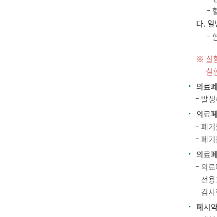
다. 
실
실
의료폐
발생
의료폐
폐기
폐기
의료폐
의료
전용
검사
폐시약