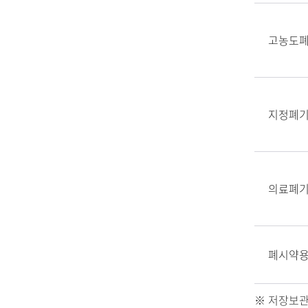
고농도
지정폐
의료폐
폐시약
저장보관