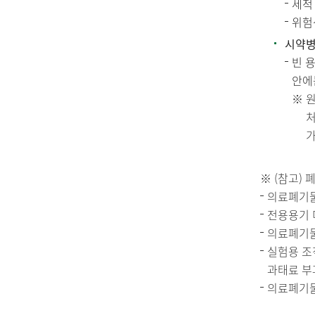
세척
위험
시약병
빈 
안에
원
처
(참고)
의료폐기물
전용용기 미
의료폐기물 
실험용 조
과태료 부과
의료폐기물